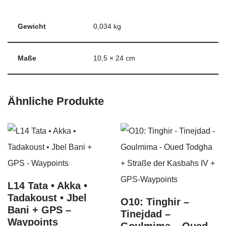
Gewicht
0,034 kg
Maße
10,5 × 24 cm
Ähnliche Produkte
L14 Tata • Akka •
Tadakoust • Jbel
O10: Tinghir –
Bani + GPS –
Tinejdad –
Waypoints
Goulmima – Oued