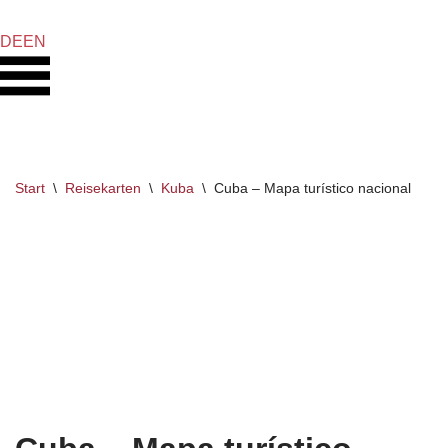
DE
EN
Zum
Inhalt
springen
Start
\
Reisekarten
\
Kuba
\
Cuba – Mapa turístico nacional