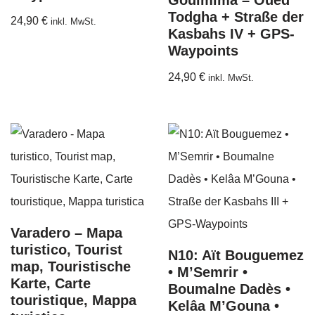
Todgha + Straße der
24,90
€
inkl. MwSt.
Kasbahs IV + GPS-
Waypoints
24,90
€
inkl. MwSt.
Varadero – Mapa
turistico, Tourist
N10: Aït Bouguemez
map, Touristische
• M’Semrir •
Karte, Carte
Boumalne Dadès •
touristique, Mappa
Kelâa M’Gouna •