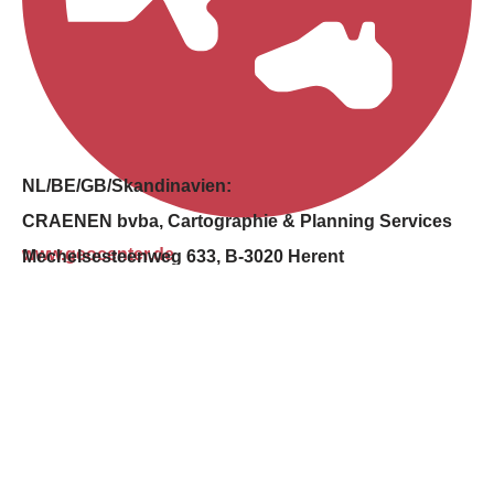
NL/BE/GB/Skandinavien:
CRAENEN bvba,
Cartographie & Planning Services
www.geocenter.de
Mechelsesteenweg 633, B-3020 Herent