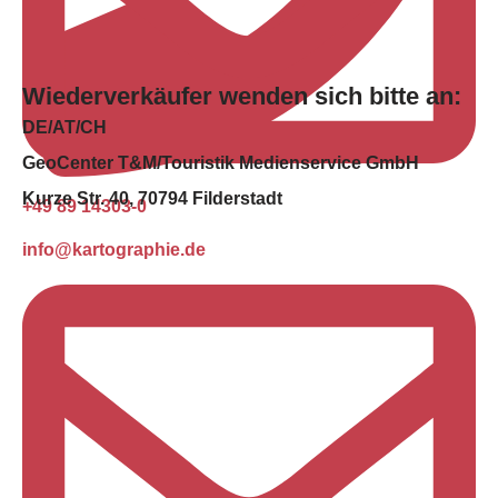
Wiederverkäufer wenden sich bitte an:
DE/AT/CH
GeoCenter T&M/Touristik Medienservice GmbH
Kurze Str. 40, 70794 Filderstadt
+49 89 14303-0
info@kartographie.de