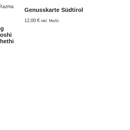
Genusskarte Südtirol
12,00
€
inkl. MwSt.
ng
moshi
hethi