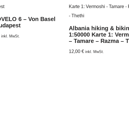
VELO 6 – Von Basel
udapest
Albania hiking & biki
1:50000 Karte 1: Ver
inkl. MwSt.
– Tamare – Razma – T
12,00
€
inkl. MwSt.