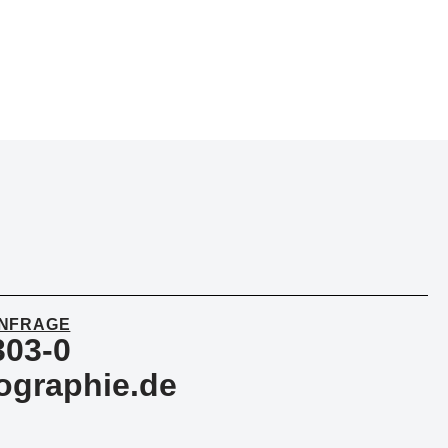
ANFRAGE
303-0
ographie.de