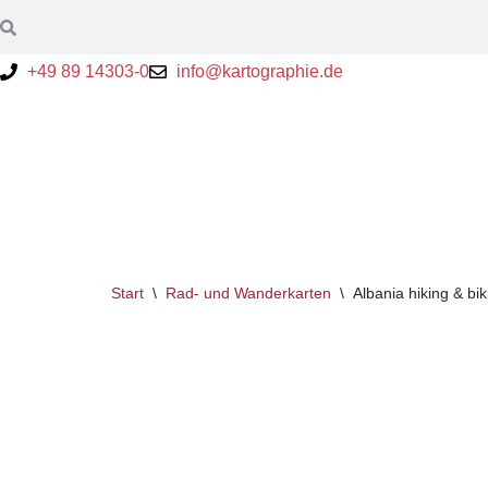
Zum
+49 89 14303-0
info@kartographie.de
Inhalt
springen
Start
\
Rad- und Wanderkarten
\
Albania hiking & bi