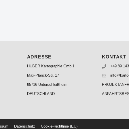
ADRESSE
KONTAKT
HUBER Kartographie GmbH
+49 89 143
Max-Planck-Str. 17
info@karto
85716 Unterschleißheim
PROJEKTANF
DEUTSCHLAND
ANFAHRTSBE
essum
Datenschutz
Cookie-Richtlinie (EU)