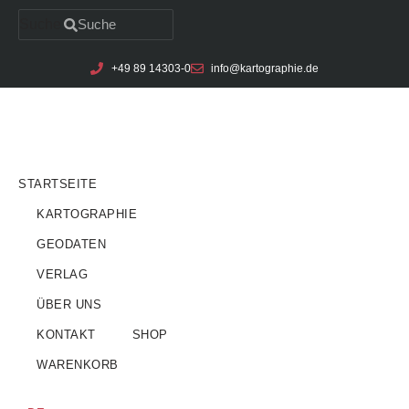
Suche
Suche
Zum
+49 89 14303-0
info@kartographie.de
Inhalt
springen
STARTSEITE
KARTOGRAPHIE
GEODATEN
VERLAG
ÜBER UNS
KONTAKT
SHOP
WARENKORB