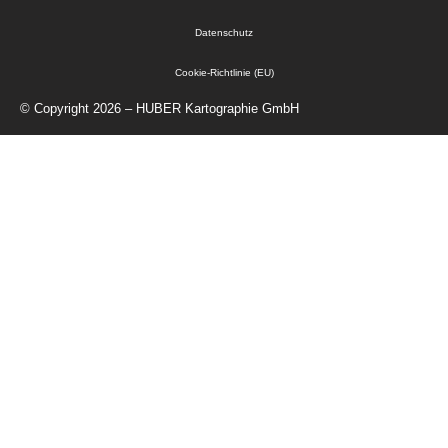
Datenschutz
Cookie-Richtlinie (EU)
© Copyright 2026 – HUBER Kartographie GmbH
Startseite
Kartographie
Geodaten
Verlag
Über Uns
Kontakt
Shop