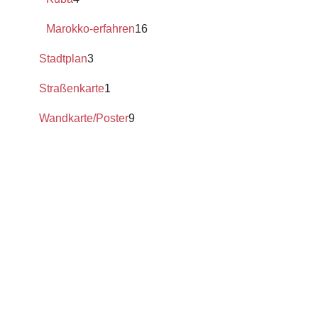
Marokko-erfahren
16
Stadtplan
3
Straßenkarte
1
Wandkarte/Poster
9