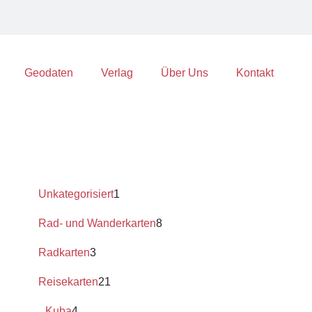
Geodaten
Verlag
Über Uns
Kontakt
Unkategorisiert
1
Rad- und Wanderkarten
8
Radkarten
3
Reisekarten
21
Kuba
4