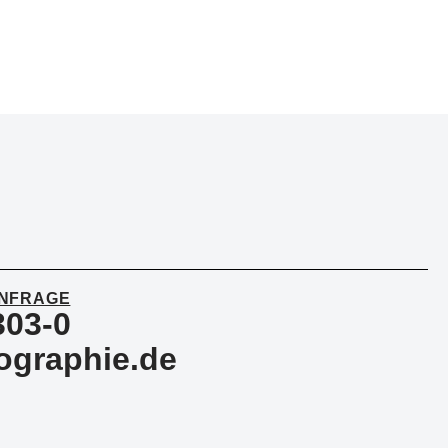
ANFRAGE
303-0
ographie.de