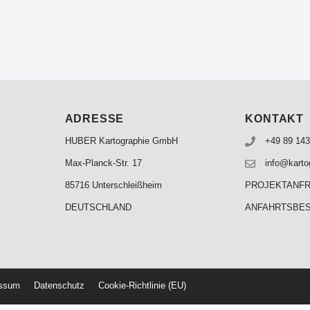
ADRESSE
KONTAKT
HUBER Kartographie GmbH
+49 89 143
Max-Planck-Str. 17
info@karto
85716 Unterschleißheim
PROJEKTANF
DEUTSCHLAND
ANFAHRTSBE
essum
Datenschutz
Cookie-Richtlinie (EU)