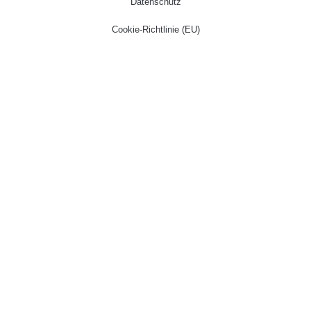
Datenschutz
Cookie-Richtlinie (EU)
Startseite
Kartographie
Geodaten
Verlag
Über Uns
Kontakt
Shop
Warenkorb