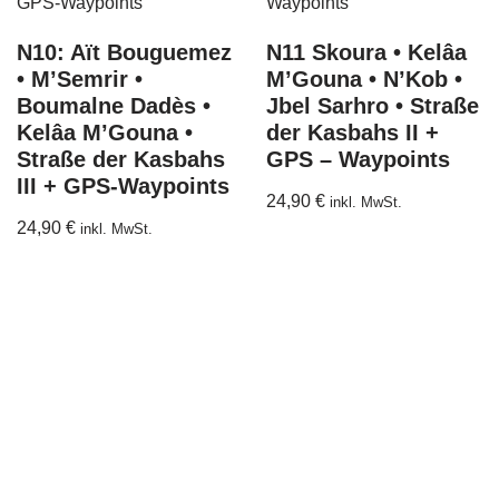
N10: Aït Bouguemez
N11 Skoura • Kelâa
• M’Semrir •
M’Gouna • N’Kob •
Boumalne Dadès •
Jbel Sarhro • Straße
Kelâa M’Gouna •
der Kasbahs II +
Straße der Kasbahs
GPS – Waypoints
III + GPS-Waypoints
24,90
€
inkl. MwSt.
24,90
€
inkl. MwSt.