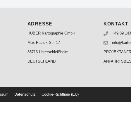
ADRESSE
KONTAKT
HUBER Kartographie GmbH
+49 89 143
Max-Planck-Str. 17
info@karto
85716 Unterschleißheim
PROJEKTANF
DEUTSCHLAND
ANFAHRTSBE
essum
Datenschutz
Cookie-Richtlinie (EU)