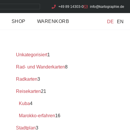
+49 89 14303-0
info@kartographie.de
SHOP
WARENKORB
DE
EN
Unkategorisiert
1
Rad- und Wanderkarten
8
Radkarten
3
Reisekarten
21
Kuba
4
Marokko-erfahren
16
Stadtplan
3