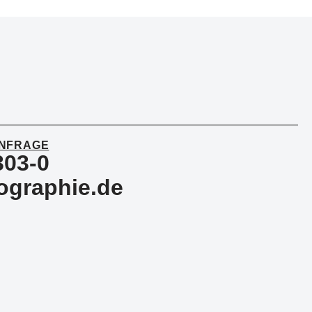
ANFRAGE
303-0
ographie.de