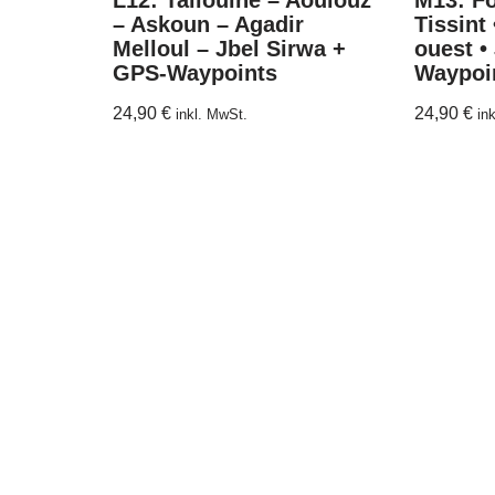
L12: Taliouine – Aoulouz
M13: F
– Askoun – Agadir
Tissint 
Melloul – Jbel Sirwa +
ouest •
GPS-Waypoints
Waypoi
24,90
€
24,90
€
inkl. MwSt.
in