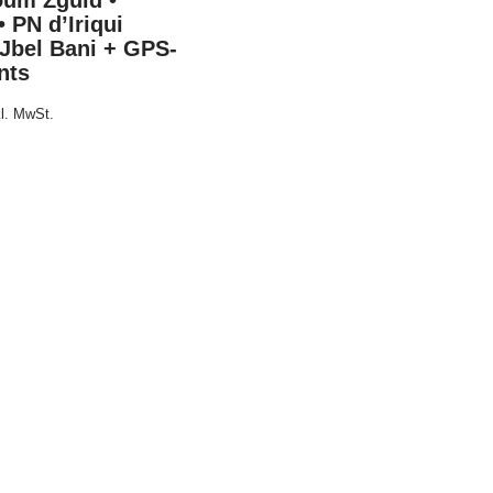
oum Zguid •
• PN d’Iriqui
 Jbel Bani + GPS-
nts
kl. MwSt.