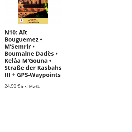
N10: Aït
Bouguemez •
M’Semrir •
Boumalne Dadès •
Kelâa M’Gouna •
Straße der Kasbahs
III + GPS-Waypoints
24,90
€
inkl. MwSt.