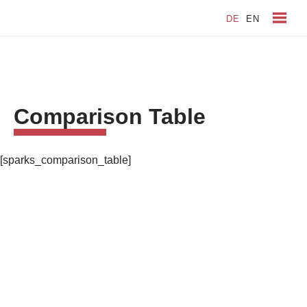
DE
EN
Zum
Inhalt
springen
Comparison Table
[sparks_comparison_table]