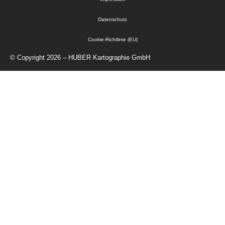
Datenschutz
Cookie-Richtlinie (EU)
© Copyright 2026 – HUBER Kartographie GmbH
Startseite
Kartographie
Geodaten
Verlag
Über Uns
Kontakt
Shop